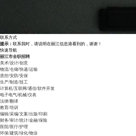
联系方式
提示：
联系我时，请说明在丽江信息港看到的，谢谢！
快速导航
丽江市全职招聘
美术/设计/创意
物流/仓储/快递/运输
质控/安防/安保
生产/制造/技工
计算机/互联网/通信/软件开发
电子电气/机械/仪表
法律/翻译
教育/培训
编辑/采编/文案/出版/印刷
财务/审计/统计/金融/保险
医院/医疗/护理
环保/建筑/绿化/物业